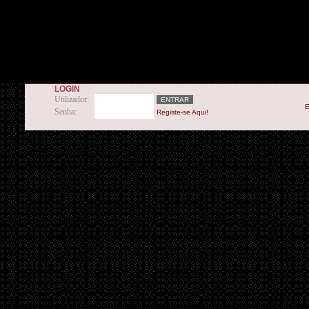
LOGIN
Utilizador:
E
Senha:
Registe-se Aqui!